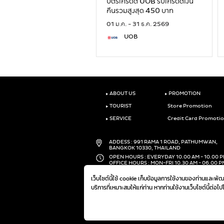
บัตรเครดิต UOB รับเครดิตเงิน
คืนรวมสูงสุด 450 บาท
01 ม.ค. - 31 ธ.ค. 2569
UOB
‣
‣
ABOUT US
PROMOTION
‣
TOURIST
Store Promotion
‣
SERVICE
Credit Card Promoti
ADDESS : 991 RAMA 1 ROAD, PATHUMWAN,
BANGKOK 10330, THAILAND
OPEN HOURS : EVERYDAY 10.00 AM - 10.00 
OFFICE HOURS : MON-FRI 10.30 AM - 06.00 P
PHONE :
(+66)2-690-1000
เว็บไซต์นี้ใช้ cookie เก็บข้อมูลการใช้งานของท่านและพ
FAX :
(+66)2-690-1000
บริการที่เหมาะสมให้แก่ท่าน หากท่านใช้งานเว็บไซต์นี้ต่อไ
@ 2019 THE MALL GROUP. ALL RIGHTS RESERVED.