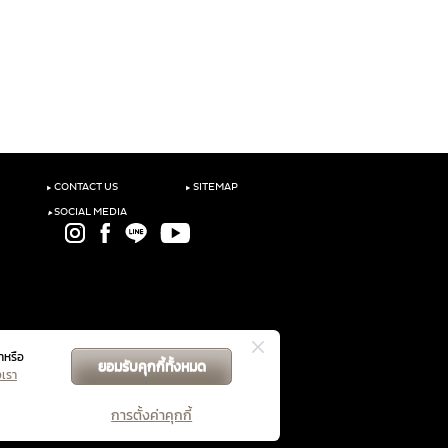
‣
‣
CONTACT US
SITEMAP
‣
SOCIAL MEDIA
าหรือ
ยอมรับคุกกี้ทั้งหมด
GET DIRECTIONS
งเรา
การตั้งค่าคุกกี้
ับคู่สัญญาฯ
นโยบายความเป็นส่วนตัว
จัดการคุกกี้
|
|