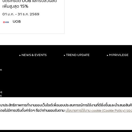
บัตรเครดิต UOB แลกรับส่วนลด
เพิ่มสูงสุด 15%
01 ม.ค. - 31 ธ.ค. 2569
UOB
‣
‣
‣
NEWS & EVENTS
TREND UPDATE
M PRIVILEGE
on
PM
M
ัฒนาประสิทธิภาพการทำงานของเว็บไซต์เพื่อมอบประสบการณ์การใช้งานที่ดียิ่งขึ้นและนำเสนอสินค้
ปโดยไม่มีการปรับตั้งค่าใดๆ ถือว่าท่านยอมรับตาม
นโยบายการใช้งาน cookie (Cookie Policy) ขอ
นโยบายความเป็นส่วนตัวสำหร