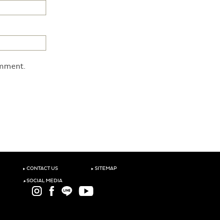
omment.
‣
‣
CONTACT US
SITEMAP
‣
SOCIAL MEDIA