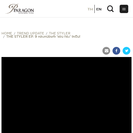
TH
TH
EN
EN
ข้าม
ไป
ยัง
เนื้อหา
HOME
TREND UPDATE
THE STYLER
THE STYLER EP. 9 หลบหน่อยค่ะ ‘แอน ทอง’ จะเดิน!