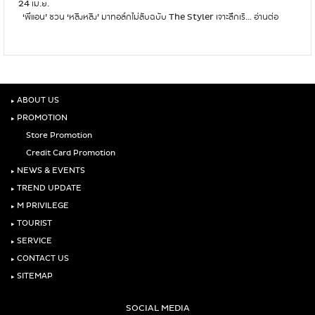
24 เม.ย.
ทอล์กไม่ลับกับ ‘พี่แอน’ กว่าจะมีวันนี้ไม่ง่ายเลย!
ชิ
n
‘พี่แอน’ ชวน ‘หลิงหลิง’ มาทอล์กไม่ลับฉบับ The Styler เจาะลึกเรื…
อ่านต่อ
T
ญ
d
h
ใ
t
e
น
h
S
ใ
e
t
จ
S
y
‘
t
l
‣
ABOUT US
แ
y
e
อ
‣
PROMOTION
l
r
น
e
Store Promotion
:
ท
r
B
Credit Card Promotion
อ
‘
e
ง
‣
NEWS & EVENTS
พี่
h
’
แ
‣
TREND UPDATE
i
อ
n
‣
M PRIVILEGE
น
d
‣
TOURIST
’
T
ถ
‣
SERVICE
h
า
e
‣
CONTACT US
ม
S
‣
SITEMAP
2
t
0
y
คำ
SOCIAL MEDIA
l