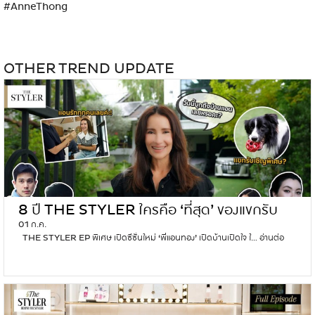
#AnneThong
OTHER TREND UPDATE
8 ปี THE STYLER ใครคือ ‘ที่สุด’ ของแขกรับ
01 ก.ค.
เชิญในใจ ‘แอนทอง’
THE STYLER EP พิเศษ เปิดซีซั่นใหม่ ‘พี่แอนทอง’ เปิดบ้านเปิดใจ ใ…
อ่านต่อ
8
ปี
T
H
E
S