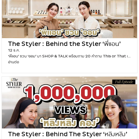
T
Y
L
E
R
ใ
ค
The Styler : Behind the Styler ‘พี่แอน’
ร
คื
12 ธ.ค.
ถาม 20 คำถาม This or That กับ ‘ออม กรณ์
อ
‘พี่แอน’ ชวน ‘ออม’ มา SHOP & TALK พร้อมถาม 20 คำถาม This or That เ…
นภัส’
‘
อ่านต่อ
T
ที่
h
สุ
e
ด
S
’
t
ข
y
อ
l
ง
e
แ
r
ข
:
ก
B
รั
e
บ
The Styler : Behind The Styler ‘หลิงหลิง’
h
เ
i