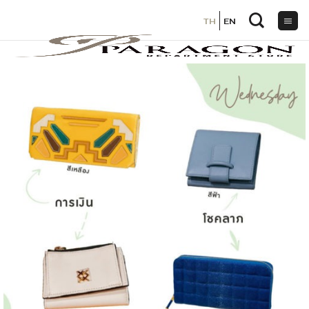
TH
TH
EN
EN
ข้าม
ไป
ยัง
เนื้อหา