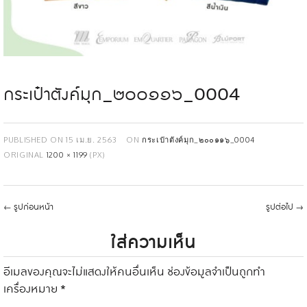
กระเป๋าตังค์มุก_๒๐๐๑๑๖_0004
PUBLISHED ON
15 เม.ย. 2563
ON
กระเป๋าตังค์มุก_๒๐๐๑๑๖_0004
ORIGINAL
1200 × 1199
(PX)
←
รูปก่อนหน้า
รูปต่อไป
→
ใส่ความเห็น
อีเมลของคุณจะไม่แสดงให้คนอื่นเห็น
ช่องข้อมูลจำเป็นถูกทำ
เครื่องหมาย
*