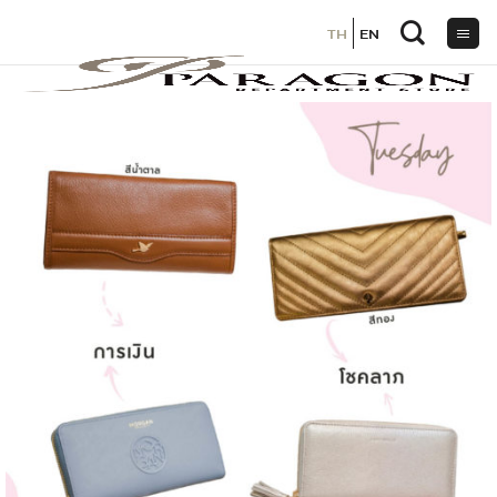
TH
TH
EN
EN
ข้าม
ไป
ยัง
เนื้อหา