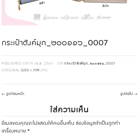
กระเป๋าตังค์มุก_๒๐๐๑๑๖_0007
PUBLISHED ON
15 เม.ย. 2563
ON
กระเป๋าตังค์มุก_๒๐๐๑๑๖_0007
ORIGINAL
1200 × 1199
(PX)
←
รูปก่อนหน้า
รูปต่อไป
→
ใส่ความเห็น
อีเมลของคุณจะไม่แสดงให้คนอื่นเห็น
ช่องข้อมูลจำเป็นถูกทำ
เครื่องหมาย
*