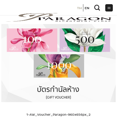
TH
TH
EN
EN
ข้าม
ไป
ยัง
เนื้อหา
1-AW_Voucher_Paragon-960x656px_2