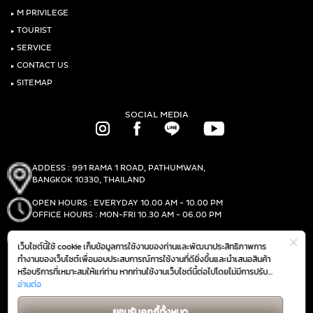
‣
M PRIVILEGE
‣
TOURIST
‣
SERVICE
‣
CONTACT US
‣
SITEMAP
SOCIAL MEDIA
ADDESS : 991 RAMA 1 ROAD, PATHUMWAN,
BANGKOK 10330, THAILAND
OPEN HOURS : EVERYDAY 10.00 AM - 10.00 PM
OFFICE HOURS : MON-FRI 10.30 AM - 06.00 PM
PHONE :
(+66)2-690-1000
เว็บไซต์นี้ใช้ cookie เก็บข้อมูลการใช้งานของท่านและพัฒนาประสิทธิภาพการ
FAX :
(+66)2-690-1000
ทำงานของเว็บไซต์เพื่อมอบประสบการณ์การใช้งานที่ดียิ่งขึ้นและนำเสนอสินค้า
หรือบริการที่เหมาะสมให้แก่ท่าน หากท่านใช้งานเว็บไซต์นี้ต่อไปโดยไม่มีการปรับ
ตั้งค่าใดๆ ถือว่าท่านยอมรับตาม
อ่านต่อ
นโยบายการใช้งาน cookie (Cookie Policy)
GET DIRECTIONS
ของเรา
ยอมรับคุกกี้ทั้งหมด