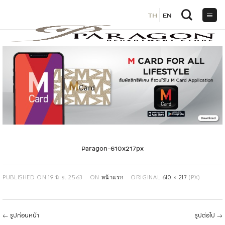
TH
TH
EN
EN
ข้าม
ไป
ยัง
เนื้อหา
Paragon-610x217px
PUBLISHED ON
19 มิ.ย. 2563
ON
หน้าแรก
ORIGINAL
610 × 217
(PX)
←
รูปก่อนหน้า
รูปต่อไป
→