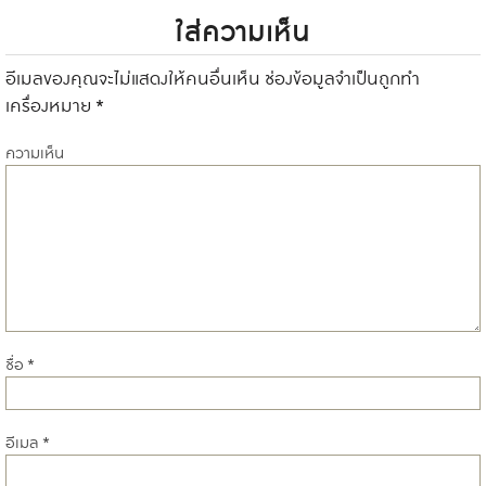
ม
ใส่ความเห็น
นู
อีเมลของคุณจะไม่แสดงให้คนอื่นเห็น
ช่องข้อมูลจำเป็นถูกทำ
นำ
เครื่องหมาย
*
ท
ความเห็น
า
ง
เ
รื่
ชื่อ
*
อ
อีเมล
*
ง