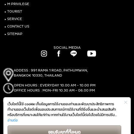
‣
M PRIVILEGE
‣
TOURIST
‣
SERVICE
‣
CONTACT US
‣
SITEMAP
SOCIAL MEDIA
ADDESS : 991 RAMA 1 ROAD, PATHUMWAN,
BANGKOK 10330, THAILAND
OPEN HOURS : EVERYDAY 10.00 AM - 10.00 PM
OFFICE HOURS : MON-FRI 10.30 AM - 06.00 PM
PHONE :
(+66)2-690-1000
เว็บไซต์นี้ใช้ cookie เก็บข้อมูลการใช้งานของท่านและพัฒนาประสิทธิภาพการ
FAX :
(+66)2-690-1000
ทำงานของเว็บไซต์เพื่อมอบประสบการณ์การใช้งานที่ดียิ่งขึ้นและนำเสนอสินค้า
หรือบริการที่เหมาะสมให้แก่ท่าน หากท่านใช้งานเว็บไซต์นี้ต่อไปโดยไม่มีการปรับ
ตั้งค่าใดๆ ถือว่าท่านยอมรับตาม
อ่านต่อ
นโยบายการใช้งาน cookie (Cookie Policy)
GET DIRECTIONS
ของเรา
ยอมรับคุกกี้ทั้งหมด