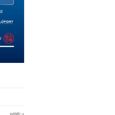
รูปต่อไป
→