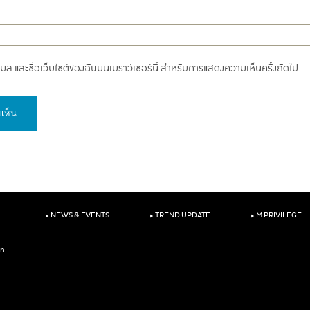
อีเมล และชื่อเว็บไซต์ของฉันบนเบราว์เซอร์นี้ สำหรับการแสดงความเห็นครั้งถัดไป
‣
‣
‣
NEWS & EVENTS
TREND UPDATE
M PRIVILEGE
on