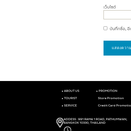
เว็บไซต์
บันทึกชื่อ, 
‣
‣
ABOUT US
PROMOTION
‣
TOURIST
Store Promotion
‣
SERVICE
Credit Card Promoti
ADDESS : 991 RAMA 1 ROAD, PATHUMWAN,
BANGKOK 10330, THAILAND