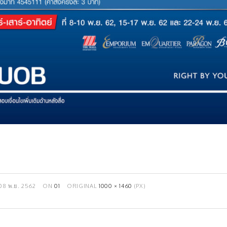
08 พ.ย. 2562
ON
01
ORIGINAL
1000 × 1460
(PX)