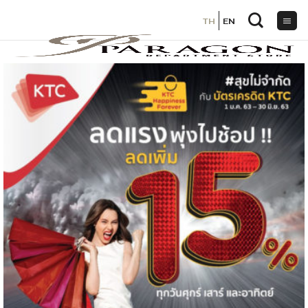
TH
TH
EN
EN
ข้าม
ไป
ยัง
เนื้อหา