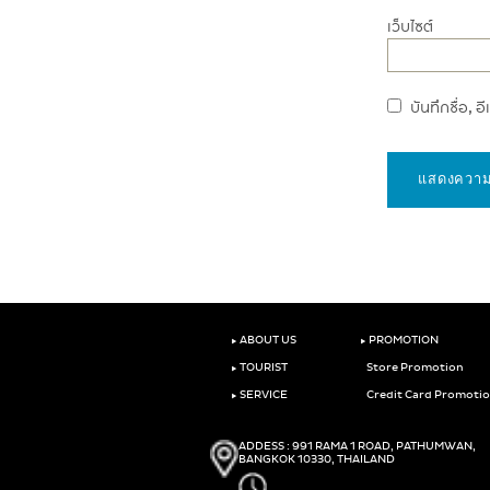
เว็บไซต์
บันทึกชื่อ, 
‣
‣
ABOUT US
PROMOTION
‣
TOURIST
Store Promotion
‣
SERVICE
Credit Card Promoti
ADDESS : 991 RAMA 1 ROAD, PATHUMWAN,
BANGKOK 10330, THAILAND