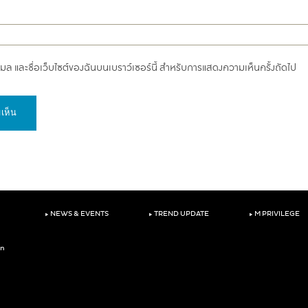
อีเมล และชื่อเว็บไซต์ของฉันบนเบราว์เซอร์นี้ สำหรับการแสดงความเห็นครั้งถัดไป
‣
‣
‣
NEWS & EVENTS
TREND UPDATE
M PRIVILEGE
on