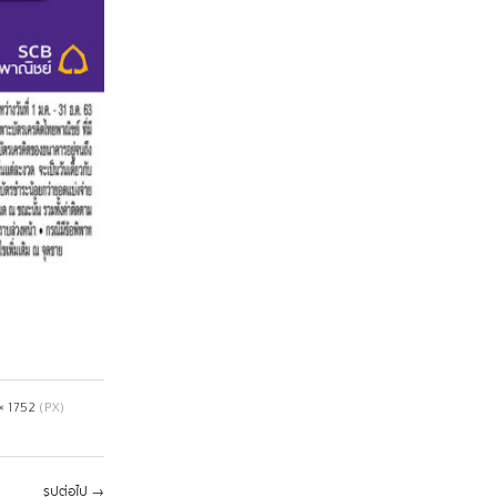
× 1752
(PX)
รูปต่อไป
→