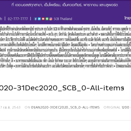
020-31Dec2020_SCB_0-All-items
17 เม.ย. 2563
ON
01JAN2020-31DEC2020_SCB_0-ALL-ITEMS
ORIGINAL
1200 