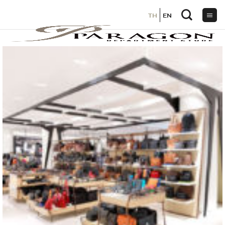
TH
TH
EN
EN
ข้าม
ไป
ยัง
เนื้อหา