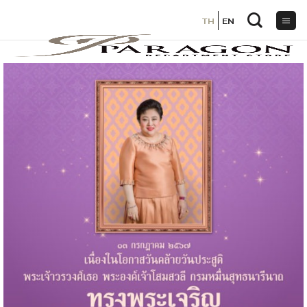
TH
TH
EN
EN
ข้าม
ไป
ยัง
เนื้อหา