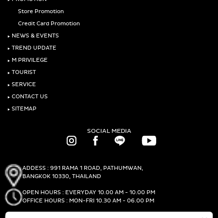
‣
Store Promotion
Credit Card Promotion
‣
NEWS & EVENTS
‣
TREND UPDATE
‣
M PRIVILEGE
‣
TOURIST
‣
SERVICE
‣
CONTACT US
‣
SITEMAP
SOCIAL MEDIA
ADDESS : 991 RAMA 1 ROAD, PATHUMWAN,
BANGKOK 10330, THAILAND
OPEN HOURS : EVERYDAY 10.00 AM - 10.00 PM
OFFICE HOURS : MON-FRI 10.30 AM - 06.00 PM
PHONE :
(+66)2-690-1000