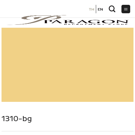
TH
TH
EN
EN
ข้าม
ไป
ยัง
เนื้อหา
1310-bg