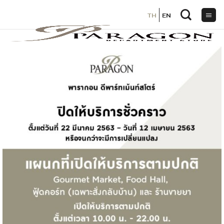
TH
TH
EN
EN
ข้าม
ไป
ยัง
เนื้อหา