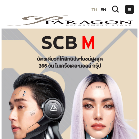
TH
TH
EN
EN
ข้าม
ไป
ยัง
เนื้อหา