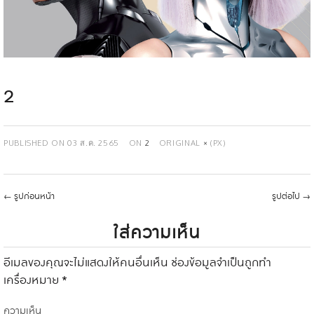
2
PUBLISHED ON
03 ส.ค. 2565
ON
2
ORIGINAL
×
(PX)
←
รูปก่อนหน้า
รูปต่อไป
→
ใส่ความเห็น
อีเมลของคุณจะไม่แสดงให้คนอื่นเห็น
ช่องข้อมูลจำเป็นถูกทำ
เครื่องหมาย
*
ความเห็น