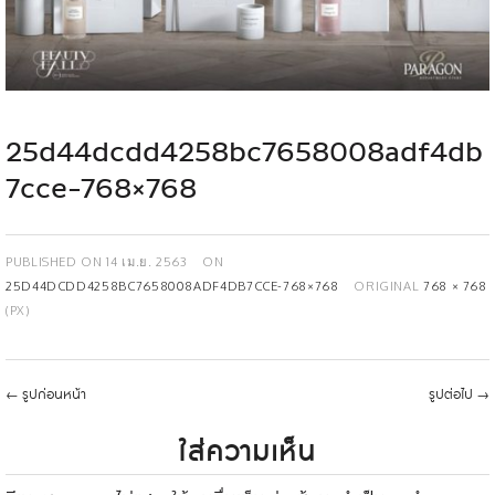
25d44dcdd4258bc7658008adf4db
7cce-768×768
PUBLISHED ON
14 เม.ย. 2563
ON
25D44DCDD4258BC7658008ADF4DB7CCE-768×768
ORIGINAL
768 × 768
(PX)
←
รูปก่อนหน้า
รูปต่อไป
→
ใส่ความเห็น