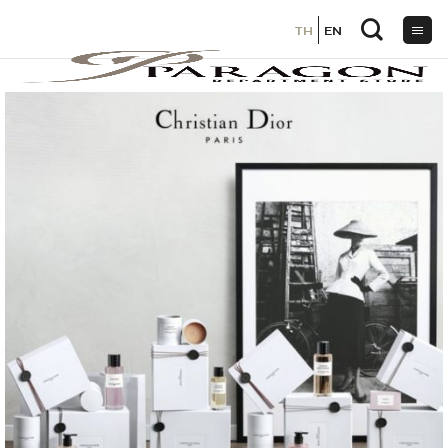
TH
TH
EN
EN
ข้าม
ไป
ยัง
เนื้อหา