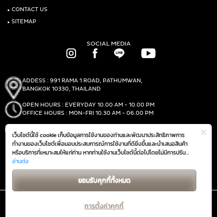
‣
CONTACT US
‣
SITEMAP
SOCIAL MEDIA
ADDESS : 991 RAMA 1 ROAD, PATHUMWAN,
BANGKOK 10330, THAILAND
OPEN HOURS : EVERYDAY 10.00 AM - 10.00 PM
OFFICE HOURS : MON-FRI 10.30 AM - 06.00 PM
PHONE :
(+66)2-690-1000
เว็บไซต์นี้ใช้ cookie เก็บข้อมูลการใช้งานของท่านและพัฒนาประสิทธิภาพการ
FAX :
(+66)2-690-1000
ทำงานของเว็บไซต์เพื่อมอบประสบการณ์การใช้งานที่ดียิ่งขึ้นและนำเสนอสินค้า
หรือบริการที่เหมาะสมให้แก่ท่าน หากท่านใช้งานเว็บไซต์นี้ต่อไปโดยไม่มีการปรับ
ตั้งค่าใดๆ ถือว่าท่านยอมรับตาม
อ่านต่อ
นโยบายการใช้งาน cookie (Cookie Policy)
GET DIRECTIONS
ของเรา
ยอมรับคุกกี้ทั้งหมด
การตั้งค่าคุกกี้
@ 2019 THE MALL GROUP. ALL RIGHTS RESERVED.
นโยบายความเป็นส่วนตัวสำหรับคู่สัญญาฯ
นโยบายความเป็นส่วนตัว
จัดการคุกกี้
|
|