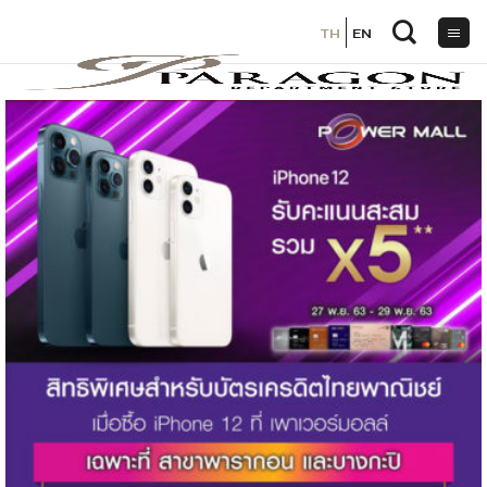
TH
TH
EN
EN
ข้าม
ไป
ยัง
เนื้อหา