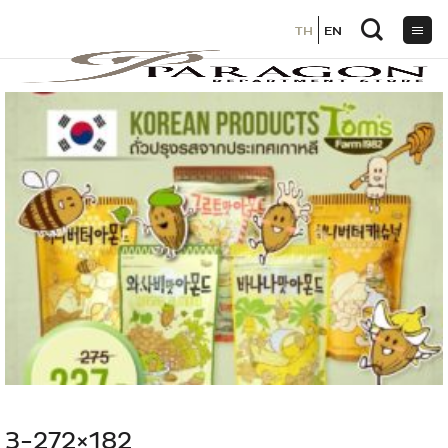
TH
TH
EN
EN
ข้าม
ไป
ยัง
เนื้อหา
3-272×182