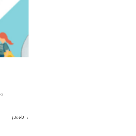
X)
รูปต่อไป
→