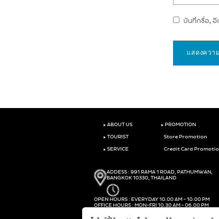
บันทึกชื่อ, 
‣
‣
ABOUT US
PROMOTION
‣
TOURIST
Store Promotion
‣
SERVICE
Credit Card Promoti
ADDESS : 991 RAMA 1 ROAD, PATHUMWAN,
BANGKOK 10330, THAILAND
OPEN HOURS : EVERYDAY 10.00 AM - 10.00 PM
OFFICE HOURS : MON-FRI 10.30 AM - 06.00 PM
PHONE :
(+66)2-690-1000