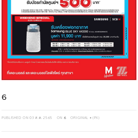
6
PUBLISHED ON
03 ส.ค. 2565
ON
6
ORIGINAL
×
(PX)