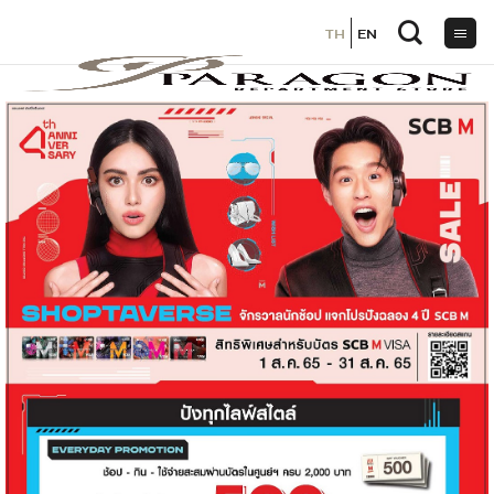
TH
TH
EN
EN
ข้าม
ไป
ยัง
เนื้อหา