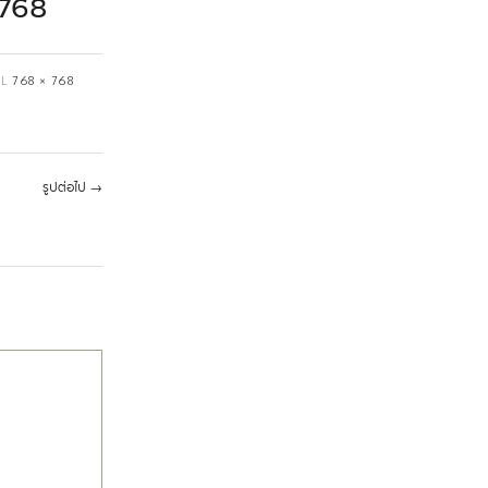
768
AL
768 × 768
รูปต่อไป
→