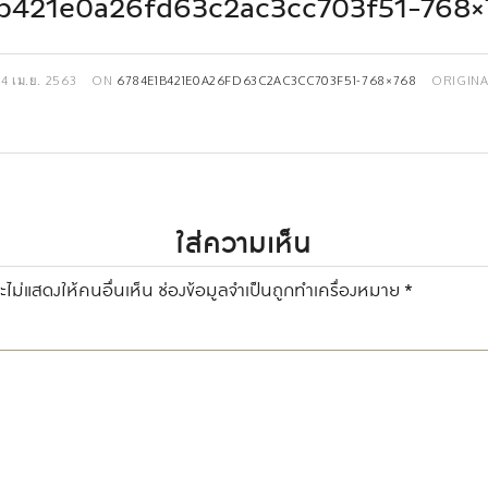
b421e0a26fd63c2ac3cc703f51-768×
14 เม.ย. 2563
ON
6784E1B421E0A26FD63C2AC3CC703F51-768×768
ORIGIN
ใส่ความเห็น
ไม่แสดงให้คนอื่นเห็น
ช่องข้อมูลจำเป็นถูกทำเครื่องหมาย
*