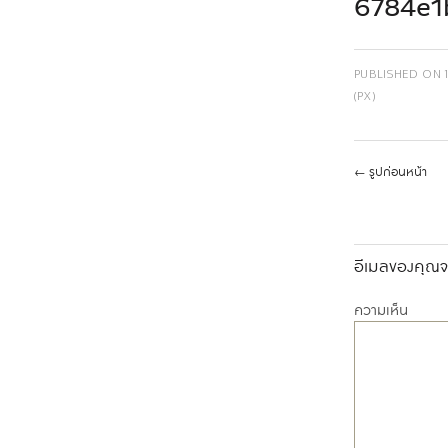
6784e1
PUBLISHED ON
(PX)
←
รูปก่อนหน้า
อีเมลของคุณจะ
ความเห็น