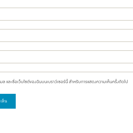
อีเมล และชื่อเว็บไซต์ของฉันบนเบราว์เซอร์นี้ สำหรับการแสดงความเห็นครั้งถัดไป