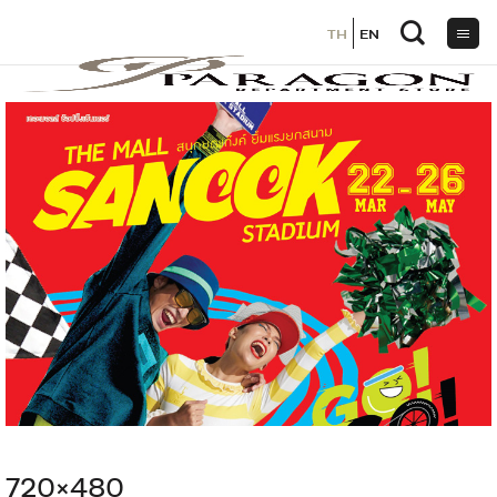
TH
TH
EN
EN
ข้าม
ไป
ยัง
เนื้อหา
720×480