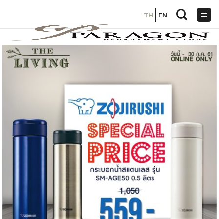
TH
TH
EN
EN
ข้าม
ไป
ยัง
เนื้อหา