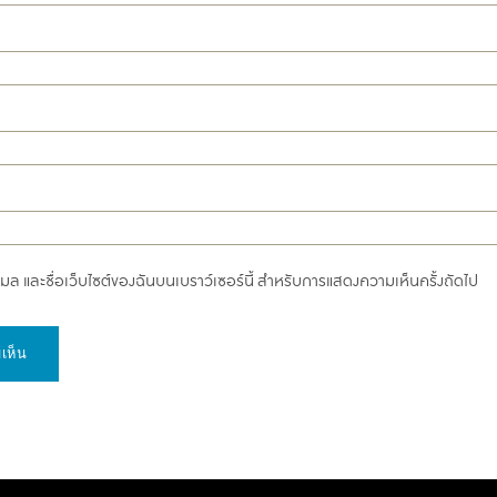
อีเมล และชื่อเว็บไซต์ของฉันบนเบราว์เซอร์นี้ สำหรับการแสดงความเห็นครั้งถัดไป