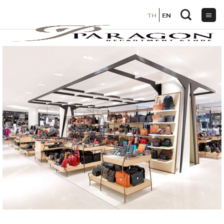
TH
TH
EN
EN
ข้าม
ไป
ยัง
เนื้อหา