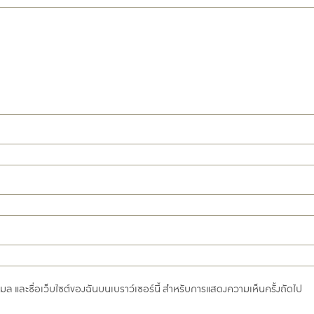
อีเมล และชื่อเว็บไซต์ของฉันบนเบราว์เซอร์นี้ สำหรับการแสดงความเห็นครั้งถัดไป