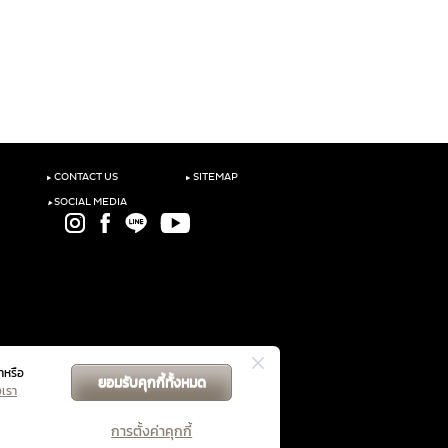
‣
‣
CONTACT US
SITEMAP
‣
SOCIAL MEDIA
าหรือ
ยอมรับคุกกี้ทั้งหมด
GET DIRECTIONS
งเรา
การตั้งค่าคุกกี้
ับคู่สัญญาฯ
นโยบายความเป็นส่วนตัว
จัดการคุกกี้
|
|