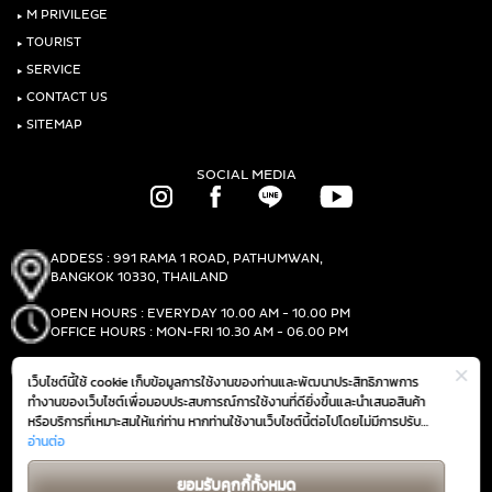
‣
M PRIVILEGE
‣
TOURIST
‣
SERVICE
‣
CONTACT US
‣
SITEMAP
SOCIAL MEDIA
ADDESS : 991 RAMA 1 ROAD, PATHUMWAN,
BANGKOK 10330, THAILAND
OPEN HOURS : EVERYDAY 10.00 AM - 10.00 PM
OFFICE HOURS : MON-FRI 10.30 AM - 06.00 PM
PHONE :
(+66)2-690-1000
เว็บไซต์นี้ใช้ cookie เก็บข้อมูลการใช้งานของท่านและพัฒนาประสิทธิภาพการ
FAX :
(+66)2-690-1000
ทำงานของเว็บไซต์เพื่อมอบประสบการณ์การใช้งานที่ดียิ่งขึ้นและนำเสนอสินค้า
หรือบริการที่เหมาะสมให้แก่ท่าน หากท่านใช้งานเว็บไซต์นี้ต่อไปโดยไม่มีการปรับ
ตั้งค่าใดๆ ถือว่าท่านยอมรับตาม
อ่านต่อ
นโยบายการใช้งาน cookie (Cookie Policy)
GET DIRECTIONS
ของเรา
ยอมรับคุกกี้ทั้งหมด