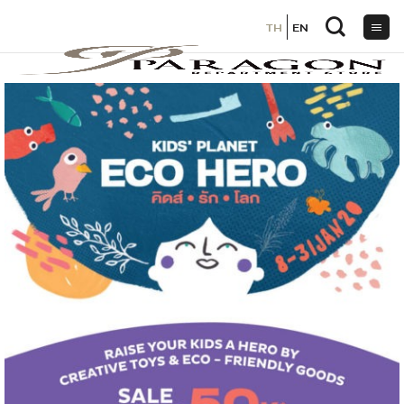
TH
TH
EN
EN
ข้าม
ไป
ยัง
เนื้อหา