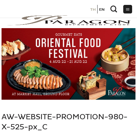
TH
TH
EN
EN
ข้าม
ไป
ยัง
เนื้อหา
AW-WEBSITE-PROMOTION-980-
X-525-px_C