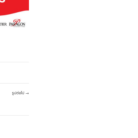
รูปต่อไป
→