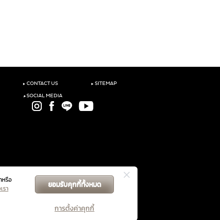
‣
‣
CONTACT US
SITEMAP
‣
SOCIAL MEDIA
าหรือ
ยอมรับคุกกี้ทั้งหมด
GET DIRECTIONS
งเรา
การตั้งค่าคุกกี้
ับคู่สัญญาฯ
นโยบายความเป็นส่วนตัว
จัดการคุกกี้
|
|