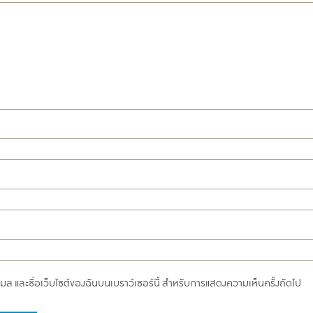
อีเมล และชื่อเว็บไซต์ของฉันบนเบราว์เซอร์นี้ สำหรับการแสดงความเห็นครั้งถัดไป