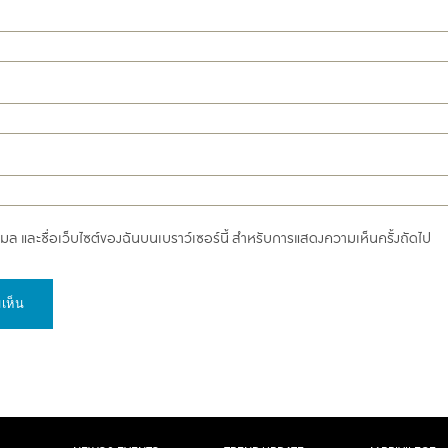
อีเมล และชื่อเว็บไซต์ของฉันบนเบราว์เซอร์นี้ สำหรับการแสดงความเห็นครั้งถัดไป