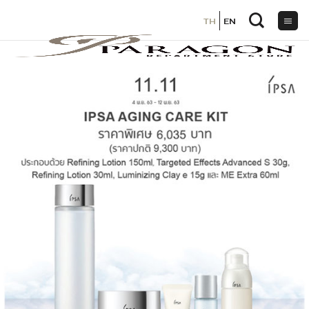
TH
TH
EN
EN
ข้าม
ไป
ยัง
เนื้อหา