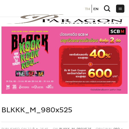
TH
TH
EN
EN
ข้าม
ไป
ยัง
เนื้อหา
BLKKK_M_980x525
PUBLISHED ON
22 มิ.ย. 2565
ON
BLKKK_M_980X525
ORIGINAL
980 ×