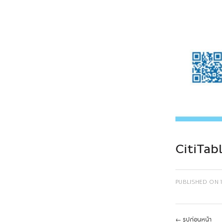
CitiTa
PUBLISHED ON
←
รูปก่อนหน้า