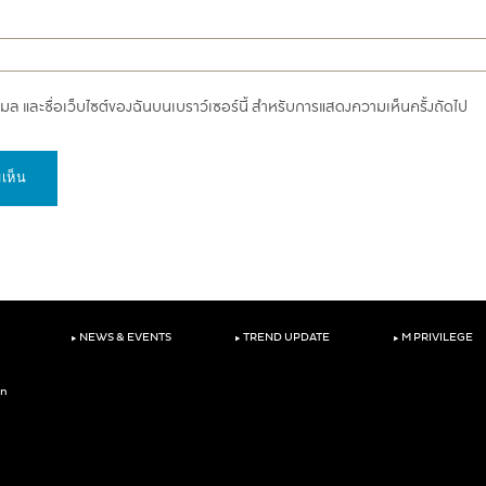
อีเมล และชื่อเว็บไซต์ของฉันบนเบราว์เซอร์นี้ สำหรับการแสดงความเห็นครั้งถัดไป
‣
‣
‣
NEWS & EVENTS
TREND UPDATE
M PRIVILEGE
on