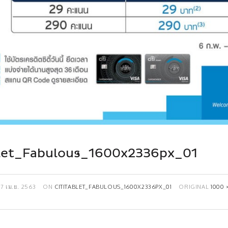
blet_Fabulous_1600x2336px_01
17 เม.ย. 2563
ON
CITITABLET_FABULOUS_1600X2336PX_01
ORIGINAL
1000 