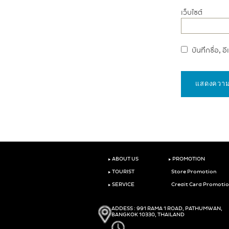
เว็บไซต์
บันทึกชื่อ, 
‣
‣
ABOUT US
PROMOTION
‣
TOURIST
Store Promotion
‣
SERVICE
Credit Card Promoti
ADDESS : 991 RAMA 1 ROAD, PATHUMWAN,
BANGKOK 10330, THAILAND