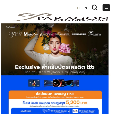
TH
TH
EN
EN
ข้าม
ไป
ยัง
เนื้อหา