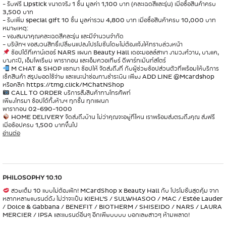
- รับฟรี Lipstick ขนาดจริง 1 ชิ้น มูลค่า 1,100 บาท (คละเฉดสีและรุ่น) เมื่อซื้อสินค้าครบ
3,500 บาท
- รับเพิ่ม special gift 10 ชิ้น มูลค่ารวม 4,800 บาท เมื่อซื้อสินค้าครบ 10,000 บาท
หมายเหตุ:
- ของสมนาคุณคละเฉดสีคละรุ่น และมีจำนวนจำกัด
- บริษัทฯ ขอสงวนสิทธิ์เปลี่ยนแปลงโปรโมชั่นโดยไม่ต้องแจ้งให้ทราบล่วงหน้า
ช้อปได้ที่เคาน์เตอร์ NARS แผนก Beauty Hall เดอะมอลล์สาขา งามวงศ์วาน, บางแค,
บางกะปิ, เอ็มโพเรียม พารากอน และเอ็มควอเทียร์ ดีพาร์ทเม้นท์สโตร์
M CHAT & SHOP แชทมา ช้อปให้ จัดส่งถึงที่ กับผู้ช่วยช้อปส่วนตัวที่พร้อมให้บริการ
เช็คสินค้า สรุปยอดใช้จ่าย และแนะนำช่องทางชำระเงิน เพียง ADD LINE @Mcardshop
หรือคลิก
https://tmg.click/MChatNShop
CALL TO ORDER บริการสั่งสินค้าทางโทรศัพท์
เพียงโทรมา ช้อปได้ทั้งห้างฯ ทุกชั้น ทุกแผนก
พารากอน 02-690-1000
HOME DELIVERY จัดส่งถึงบ้าน ไม่ว่าคุณจะอยู่ที่ไหน เราพร้อมส่งตรงถึงคุณ ส่งฟรี
เมื่อช้อปครบ 1,500 บาทขึ้นไป
อ่านต่อ
PHILOSOPHY 10.10
สวยเต็ม 10 แบบไม่ต้องพัก! MCardShop x Beauty Hall กับ โปรโมชั่นสุดคุ้ม จาก
หลากหลายแบรนด์ดัง ไม่ว่าจะเป็น KIEHL’S / SULWHASOO / MAC / Estée Lauder
/ Dolce & Gabbana / BENEFIT / BIOTHERM / SHISEIDO / NARS / LAURA
MERCIER / IPSA และแบรนด์อื่นๆ อีกเพียบบบบ บอกเลยสาวๆ ห้ามพลาด!