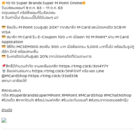
10.10 Super Brands Super M Point Online
วันปล่อยพอยท์ 9 ต.ค. 63 – 11 ต.ค. 63
จะตุนพอยท์ หรือใช้พอยท์รีบช้อปเลย
3 วันเท่านั้น! คุ้มแบบนี้ไม่ได้มีบ่อยๆ นะ!
ช้อปรับ M Point รวมสูงสุด 20X* จากสมาชิก M Card และบัตรเครดิต SCB M
VISA
สมาชิก M Card รับ E-Coupon 100 บาท เมื่อแลก 10 M Point* ผ่าน M Card
Application
ใส่โค้ด MCSEM300 ลดเพิ่ม 300 บาท เมื่อช้อปครบ 5,000 บาทขึ้นไป พร้อมรับรูปคู่
เอิร์ท มิกซ์ พร้อมลายเซ็น
รับเครดิตเงินคืนสูงสุด 20% จากบัตรเครดิตที่ร่วมรายการ
สิทธิ์มีจำนวนจำกัด รายละเอียดคลิก
https://tmg.click/3ln4Y7Y
ช้อปผ่านช่องทาง
https://tmg.click/3niF0Vf
หรือ แอด Line
@MCardShop
https://tmg.click/33zd33k
แชทมา เราช้อปให้
#
ลดแรงแซงทุ
กดีล
#
SuperBrandsSuperMPoint
#
MPoint
#
MCardShop
#
MChatNShop
#
โปรเด็ด
#
ราคาโดนใจ
#
ช้อปง่ายแค่คลิก
#
รับประกันของแท้
#
ส่งตรงจากเดอะมอลล์กรุ๊ป
อ่านต่อ