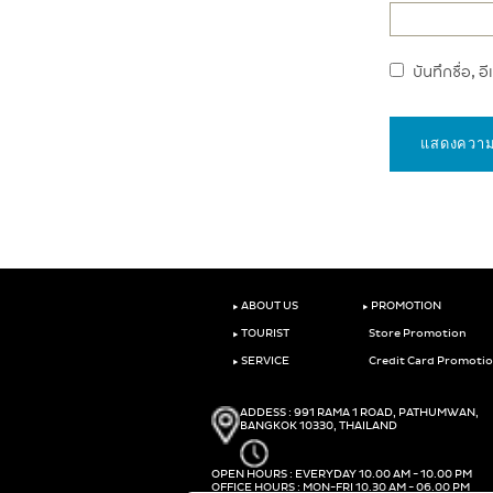
บันทึกชื่อ, 
‣
‣
ABOUT US
PROMOTION
‣
TOURIST
Store Promotion
‣
SERVICE
Credit Card Promoti
ADDESS : 991 RAMA 1 ROAD, PATHUMWAN,
BANGKOK 10330, THAILAND
OPEN HOURS : EVERYDAY 10.00 AM - 10.00 PM
OFFICE HOURS : MON-FRI 10.30 AM - 06.00 PM