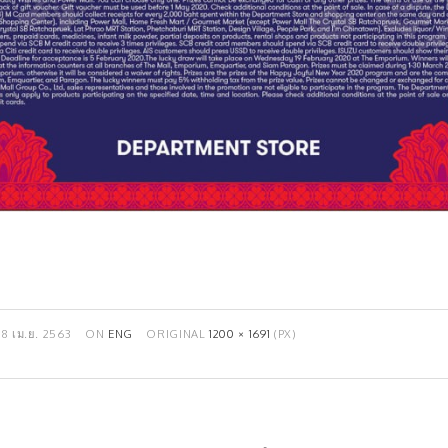
18 เม.ย. 2563
ON
ENG
ORIGINAL
1200 × 1691
(PX)