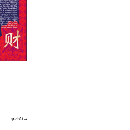
รูปต่อไป
→