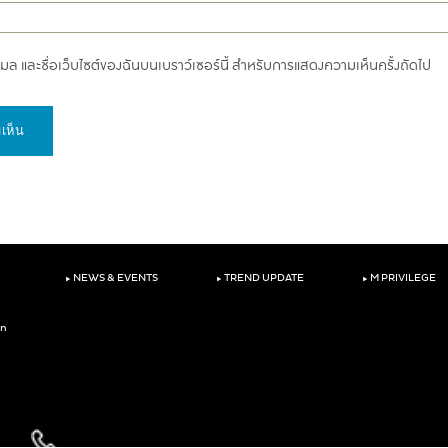
อีเมล และชื่อเว็บไซต์ของฉันบนเบราว์เซอร์นี้ สำหรับการแสดงความเห็นครั้งถัดไป
‣
‣
‣
NEWS & EVENTS
TREND UPDATE
M PRIVILEGE
on