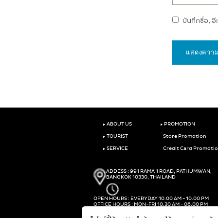
บันทึกชื่อ, 
‣
‣
ABOUT US
PROMOTION
‣
TOURIST
Store Promotion
‣
SERVICE
Credit Card Promoti
ADDESS : 991 RAMA 1 ROAD, PATHUMWAN,
BANGKOK 10330, THAILAND
OPEN HOURS : EVERYDAY 10.00 AM - 10.00 PM
OFFICE HOURS : MON-FRI 10.30 AM - 06.00 PM
PHONE :
(+66)2-690-1000