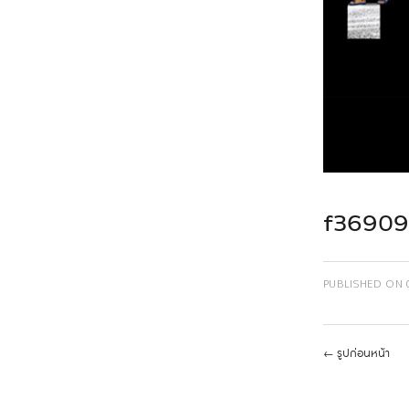
f36909
PUBLISHED ON
←
รูปก่อนหน้า