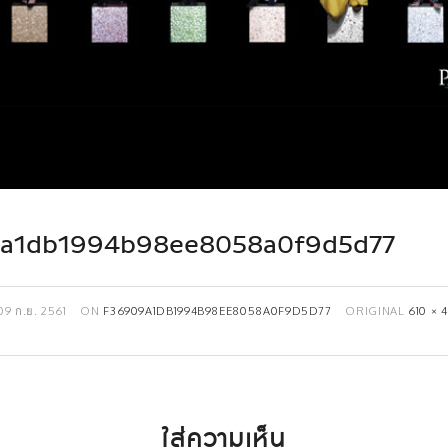
a1db1994b98ee8058a0f9d5d77
09 ก.ย. 2561
ON
F36909A1DB1994B98EE8058A0F9D5D77
ORIGINAL
610 × 
ใส่ความเห็น