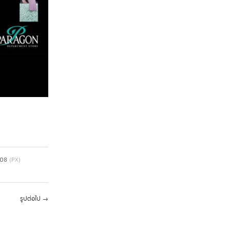
408
(PX)
รูปต่อไป
→