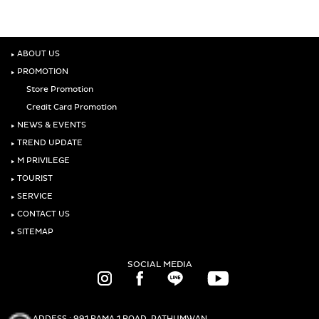
‣
ABOUT US
‣
PROMOTION
Store Promotion
Credit Card Promotion
‣
NEWS & EVENTS
‣
TREND UPDATE
‣
M PRIVILEGE
‣
TOURIST
‣
SERVICE
‣
CONTACT US
‣
SITEMAP
SOCIAL MEDIA
ADDESS : 991 RAMA 1 ROAD, PATHUMWAN,