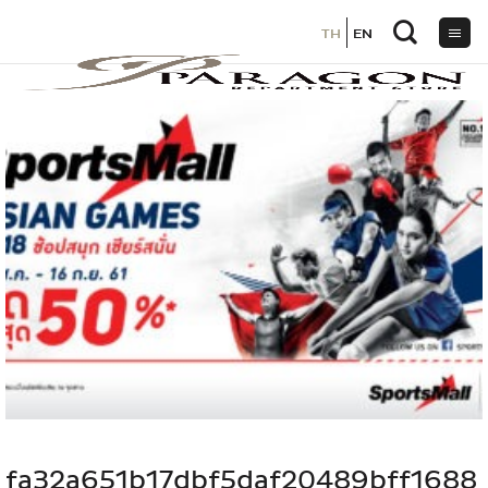
TH
TH
EN
EN
ข้าม
ไป
ยัง
เนื้อหา
fa32a651b17dbf5daf20489bff1688