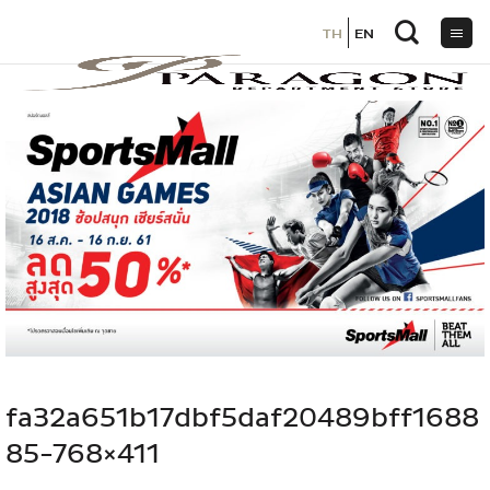
TH
TH
EN
EN
ข้าม
ไป
ยัง
เนื้อหา
fa32a651b17dbf5daf20489bff1688
85-768×411