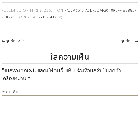
PUBLISHED ON
14 เม.ย. 2563
ON
FA32A651B17DBF5DAF20489BFF168885-
768×411
ORIGINAL
768 × 411
(PX)
←
รูปก่อนหน้า
รูปต่อไป
→
ใส่ความเห็น
อีเมลของคุณจะไม่แสดงให้คนอื่นเห็น
ช่องข้อมูลจำเป็นถูกทำ
เครื่องหมาย
*
ความเห็น