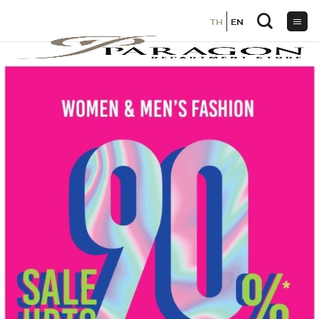
TH
TH
EN
EN
ข้าม
ไป
ยัง
เนื้อหา