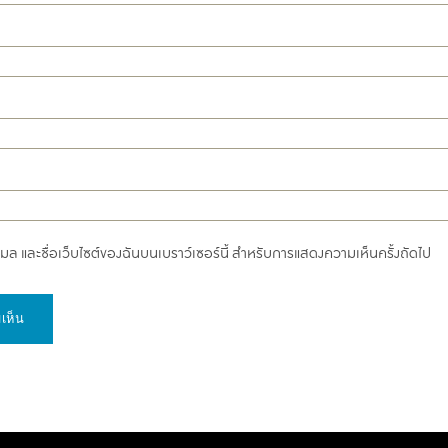
อีเมล และชื่อเว็บไซต์ของฉันบนเบราว์เซอร์นี้ สำหรับการแสดงความเห็นครั้งถัดไป