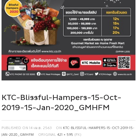
KTC-Blissful-Hampers-15-Oct-
2019-15-Jan-2020_GMHFM
PUBLISHED ON
14 เม.ย. 2563
ON
KTC-BLISSFUL-HAMPERS-15-OCT-2019-15-
JAN-2020_GMHFM
ORIGINAL
421 × 595
(PX)