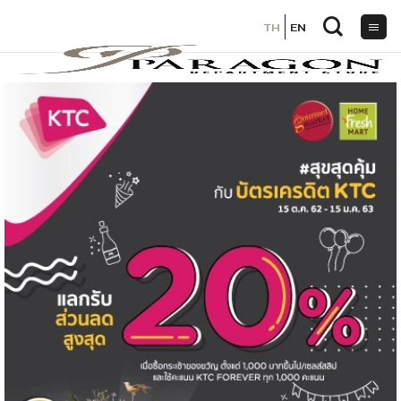
TH
TH
EN
EN
ข้าม
ไป
ยัง
เนื้อหา