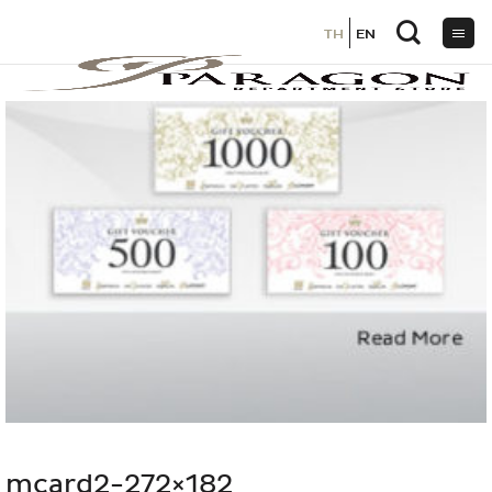
TH
TH
EN
EN
ข้าม
ไป
ยัง
เนื้อหา
mcard2-272×182