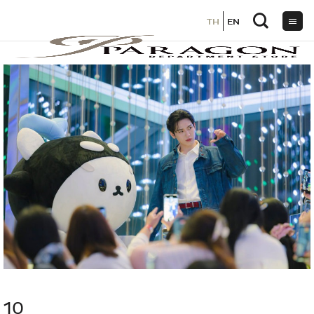
TH
TH
EN
EN
ข้าม
ไป
ยัง
เนื้อหา
10