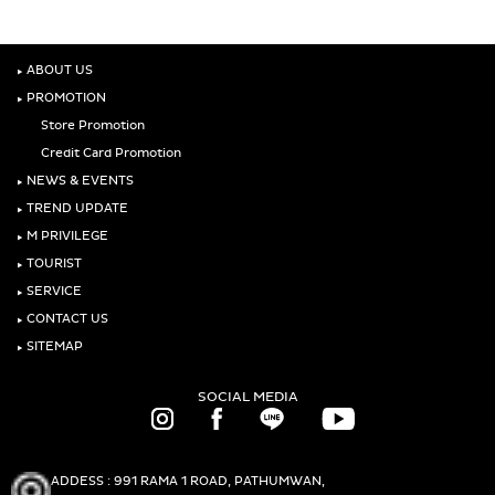
‣
ABOUT US
‣
PROMOTION
Store Promotion
Credit Card Promotion
‣
NEWS & EVENTS
‣
TREND UPDATE
‣
M PRIVILEGE
‣
TOURIST
‣
SERVICE
‣
CONTACT US
‣
SITEMAP
SOCIAL MEDIA
ADDESS : 991 RAMA 1 ROAD, PATHUMWAN,