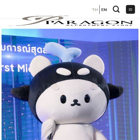
TH
TH
EN
EN
ข้าม
ไป
ยัง
เนื้อหา