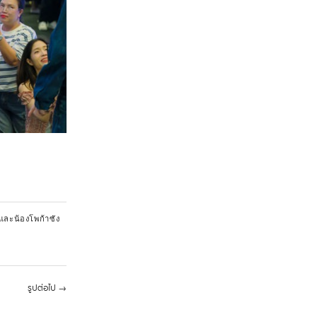
และน้องโพก้าซัง
รูปต่อไป
→