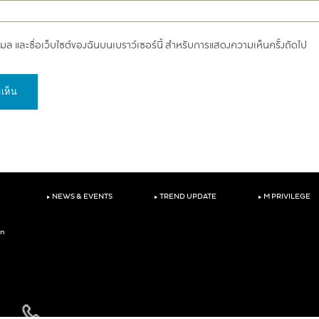
อีเมล และชื่อเว็บไซต์ของฉันบนเบราว์เซอร์นี้ สำหรับการแสดงความเห็นครั้งถัดไป
‣
‣
‣
NEWS & EVENTS
TREND UPDATE
M PRIVILEGE
on