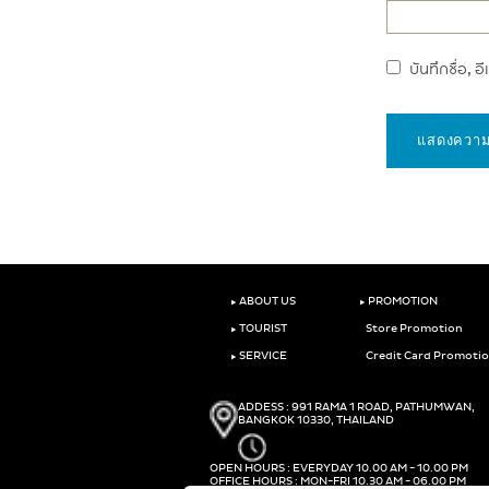
บันทึกชื่อ, 
‣
‣
ABOUT US
PROMOTION
‣
TOURIST
Store Promotion
‣
SERVICE
Credit Card Promoti
ADDESS : 991 RAMA 1 ROAD, PATHUMWAN,
BANGKOK 10330, THAILAND
OPEN HOURS : EVERYDAY 10.00 AM - 10.00 PM
OFFICE HOURS : MON-FRI 10.30 AM - 06.00 PM