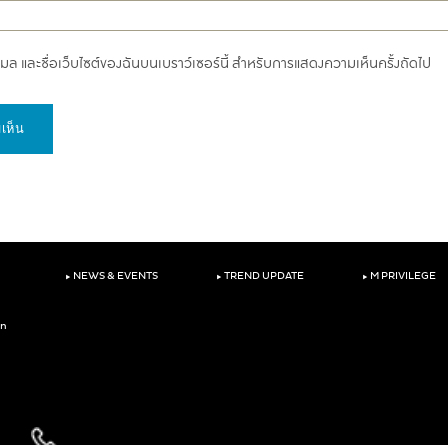
อีเมล และชื่อเว็บไซต์ของฉันบนเบราว์เซอร์นี้ สำหรับการแสดงความเห็นครั้งถัดไป
‣
‣
‣
NEWS & EVENTS
TREND UPDATE
M PRIVILEGE
on