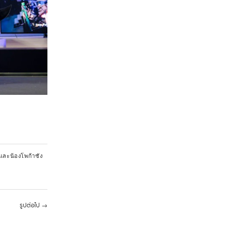
และน้องโพก้าซัง
รูปต่อไป
→