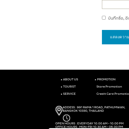
บันทึกชื่อ, 
‣
‣
ABOUT US
PROMOTION
‣
TOURIST
Store Promotion
‣
SERVICE
Credit Card Promoti
ADDESS : 991 RAMA 1 ROAD, PATHUMWAN,
BANGKOK 10330, THAILAND
OPEN HOURS : EVERYDAY 10.00 AM - 10.00 PM
OFFICE HOURS : MON-FRI 10.30 AM - 06.00 PM