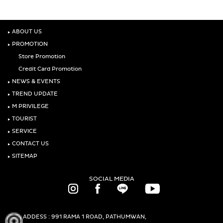
‣
ABOUT US
‣
PROMOTION
Store Promotion
Credit Card Promotion
‣
NEWS & EVENTS
‣
TREND UPDATE
‣
M PRIVILEGE
‣
TOURIST
‣
SERVICE
‣
CONTACT US
‣
SITEMAP
SOCIAL MEDIA
ADDESS : 991 RAMA 1 ROAD, PATHUMWAN,