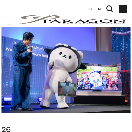
TH
TH
EN
EN
ข้าม
ไป
ยัง
เนื้อหา
26