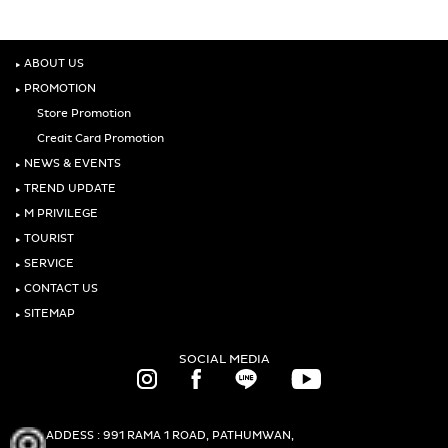
‣
ABOUT US
‣
PROMOTION
Store Promotion
Credit Card Promotion
‣
NEWS & EVENTS
‣
TREND UPDATE
‣
M PRIVILEGE
‣
TOURIST
‣
SERVICE
‣
CONTACT US
‣
SITEMAP
SOCIAL MEDIA
ADDESS : 991 RAMA 1 ROAD, PATHUMWAN,