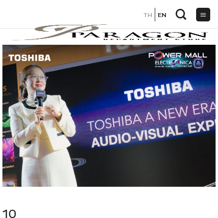
TH
TH
EN
EN
ข้าม
ไป
ยัง
เนื้อหา
10